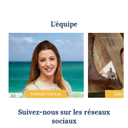
L'équipe
Nathalie Moreau
Gilles C
Suivez-nous sur les réseaux
sociaux