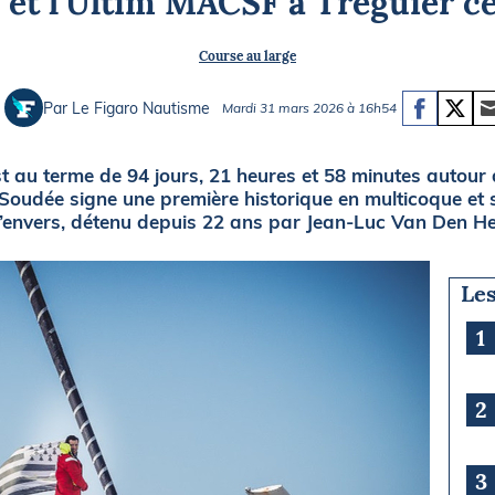
et l’Ultim MACSF à Tréguier ce
Briefings
ISIRS
Course au large
che en mer
FLASH INFO
ongée
Par Le Figaro Nautisme
Mardi 31 mars 2026 à 16h54
isse
t au terme de 94 jours, 21 heures et 58 minutes autour 
Soudée signe une première historique en multicoque et
l’envers, détenu depuis 22 ans par Jean-Luc Van Den H
Les
1
2
3