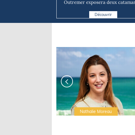
Outremer exposera deux catama
taillé...
Découvrir
Irwin Sonigo
Nathalie Moreau