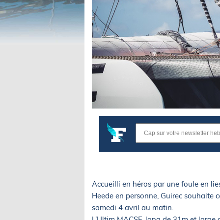
Accueilli en héros par une foule en l
Heede en personne, Guirec souhaite cél
samedi 4 avril au matin.
L’Ultim MACSF, long de 31m et large 