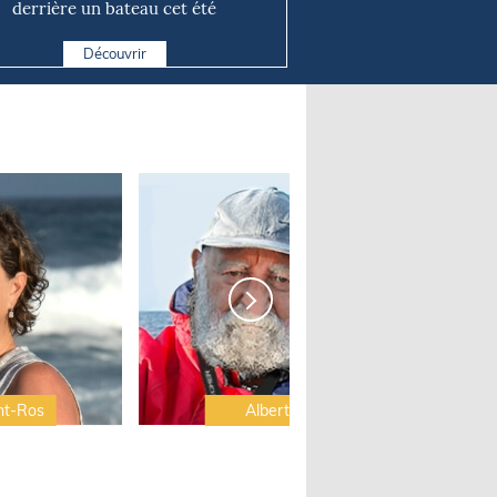
derrière un bateau cet été
Découvrir
nt-Ros
Albert Brel