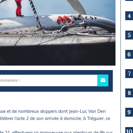
4
5
6
7
8
iesse et de nombreux skippers dont Jean-Luc Van Den
9
ébrer l’acte 2 de son arrivée à domicile, à Tréguier, ce
10
de 21, effectuera sa manoeuvre aux alentours de 9h sur