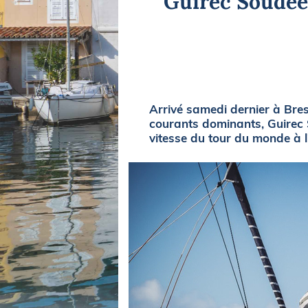
Guirec Soudée 
Equipements
LO
Salons
Pê
Economie
Pl
Yachting
Gl
Arrivé samedi dernier à Bres
courants dominants, Guirec 
vitesse du tour du monde à 