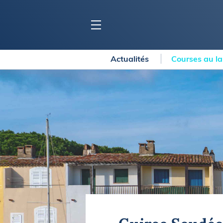
Actualités
Courses au l
BLOC MARINE
C
Ports
Co
Carnets de voyage
Ré
Dossiers de la
rédaction
La
Collection Bloc Marine
Tr
Application Bloc Marine
Ve
Règlementation
Ar
Ro
BATEAUX
Gu
Tr
Voiliers
Am
Bateaux à moteur