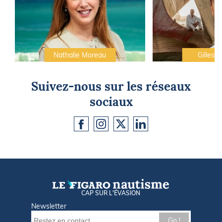
Nathalie Moreau
Gilles C
Suivez-nous sur les réseaux
sociaux
CAP SUR L'ÉVASION
Newsletter
Go !