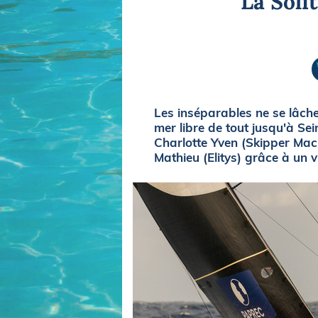
La Soli
Equipements
LO
Salons
Pê
Economie
Pl
Yachting
Gl
Les inséparables ne se lâche
mer libre de tout jusqu'à Sei
Charlotte Yven (Skipper Mac
Mathieu (Elitys) grâce à un v