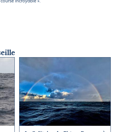
 course incroyable ».
eille