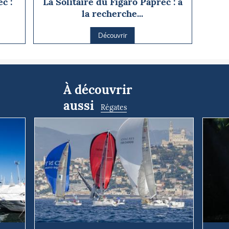
c :
La Solitaire du Figaro Paprec : à
la recherche...
Découvrir
À découvrir
aussi
Régates