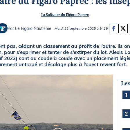
taire du Figaro Paprec : les insé
Briefings
ISIRS
La Solitaire du Figaro Paprec
che en mer
FLASH INFO
ongée
Par Le Figaro Nautisme
Mardi 23 septembre 2025 à 9h19
isse
nt pas, cédant un classement au profit de l’autre. Ils o
n, pour s’exprimer et tenter de s’extirper du lot. Alexis 
if 2023) sont au coude à coude avec un placement légèr
irement anticipé et décalage plus à l’ouest revient fort.
Les
1
2