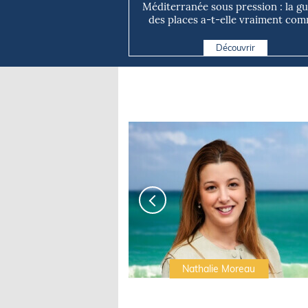
Méditerranée sous pression : la g
des places a-t-elle vraiment com
Découvrir
Irwin Sonigo
Nathalie Moreau