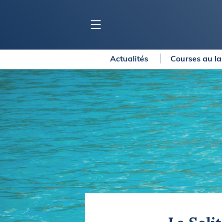
Actualités
Courses au l
BLOC MARINE
C
Ports
Co
Carnets de voyage
Ré
Dossiers de la
rédaction
La
Collection Bloc Marine
Tr
Application Bloc Marine
Ve
Règlementation
Ar
Ro
BATEAUX
Gu
Tr
Voiliers
Am
Bateaux à moteur