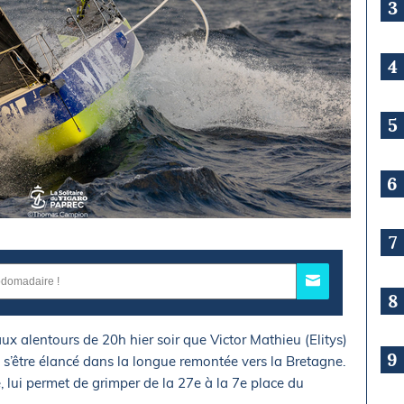
3
4
5
6
7
8
aux alentours de 20h hier soir que Victor Mathieu (Elitys)
9
et s’être élancé dans la longue remontée vers la Bretagne.
 lui permet de grimper de la 27e à la 7e place du