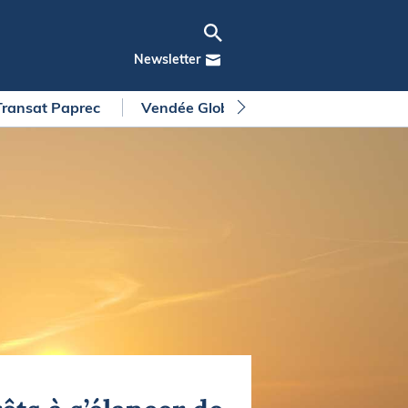
Newsletter
Transat Paprec
Vendée Globe
Arkea Ultim Chall