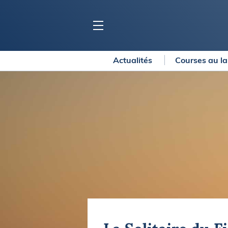
Actualités
Courses au l
BLOC MARINE
C
Ports
Co
Carnets de voyage
Ré
Dossiers de la
rédaction
La
Collection Bloc Marine
Tr
Application Bloc Marine
Ve
Règlementation
Ar
Ro
BATEAUX
Gu
Tr
Voiliers
Am
Bateaux à moteur