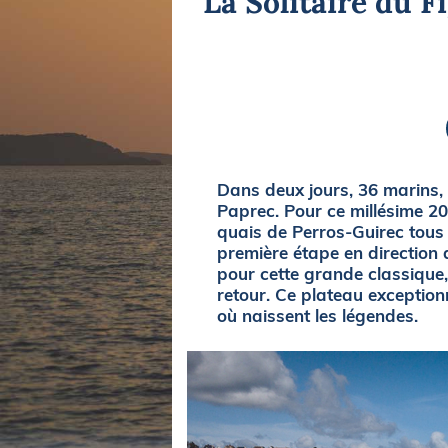
La Solitaire du F
Equipements
LO
Salons
Pê
Economie
Pl
Yachting
Gl
Dans deux jours, 36 marins,
Paprec. Pour ce millésime 2
quais de Perros-Guirec tous
première étape en direction
pour cette grande classique,
retour. Ce plateau exception
où naissent les légendes.