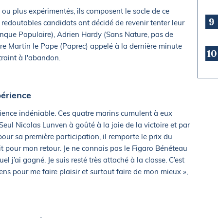
 ou plus expérimentés, ils composent le socle de ce
9
 redoutables candidats ont décidé de revenir tenter leur
anque Populaire), Adrien Hardy (Sans Nature, pas de
ore Martin le Pape (Paprec) appelé à la dernière minute
10
aint à l'abandon.
périence
rience indéniable. Ces quatre marins cumulent à eux
 Seul Nicolas Lunven à goûté à la joie de la victoire et par
our sa première participation, il remporte le prix du
ait pour mon retour. Je ne connais pas le Figaro Bénéteau
uel j’ai gagné. Je suis resté très attaché à la classe. C’est
ens pour me faire plaisir et surtout faire de mon mieux »,