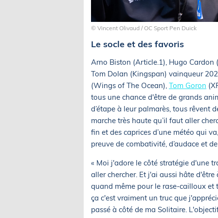
© Vincent Olivaud / OC Sport Pen Duick
Le socle et des favoris
Arno Biston (Article.1), Hugo Cardon 
Tom Dolan (Kingspan) vainqueur 2024
(Wings of The Ocean),
Tom Goron
(XP
tous une chance d'être de grands anima
d’étape à leur palmarès, tous rêvent
marche très haute qu’il faut aller cher
fin et des caprices d’une météo qui va,
preuve de combativité, d’audace et de
« Moi j'adore le côté stratégie d'une 
aller chercher. Et j'ai aussi hâte d'êtr
quand même pour le rase-cailloux et t
ça c'est vraiment un truc que j'apprécie
passé à côté de ma Solitaire. L'objectif