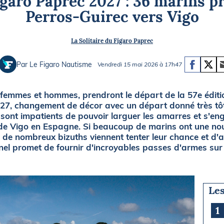
igaro Paprec 2027 : 36 marins pr
Briefings
ISIRS
Perros-Guirec vers Vigo
che en mer
FLASH INFO
La Solitaire du Figaro Paprec
ongée
isse
Par Le Figaro Nautisme
Vendredi 15 mai 2026 à 17h47
 femmes et hommes, prendront le départ de la 57e éditio
027, changement de décor avec un départ donné très tôt
 sont impatients de pouvoir larguer les amarres et s'e
 de Vigo en Espagne. Si beaucoup de marins ont une nou
 de nombreux bizuths viennent tenter leur chance et d'a
nel promet de fournir d'incroyables passes d'armes sur 
Les
1