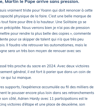
, Martin le Pape arrive sans pression.
 suis vraiment triste pour Yoann qui doit renoncer à cette
ncapacité physique de la faire. C’est une belle marque de
 tout faire pour être à la hauteur. Une Solitaire ça se
on précipitée. Nous verrons bien je n’ai pas de pression
e mettre pour rendre la plus belle des copies », commente
ente pour ce skipper de talent qui n’a que très peu
is. Il faudra vite retrouver les automatismes, mais le
cogne sera un très bon moyen de renouer avec ses
 passé très proche du sacre en 2024. Avec deux victoires
ement général, il est fort à parier que dans un coin de
r ce qui lui manque.
s supports, l’expérience accumulée au fil des milliers de
ement le pousser encore plus loin dans ses retranchements
 De son côté, Adrien Hardy avec 11 participations est le
cinq victoires d’étape et une place de deuxième, son