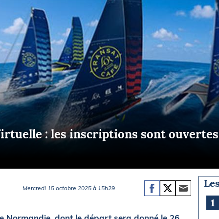
Briefings
ISIRS
che en mer
FLASH INFO
ongée
isse
rtuelle : les inscriptions sont ouverte
Les
Mercredi 15 octobre 2025 à 15h29
1
e Normandie, dont le départ sera donné le 26