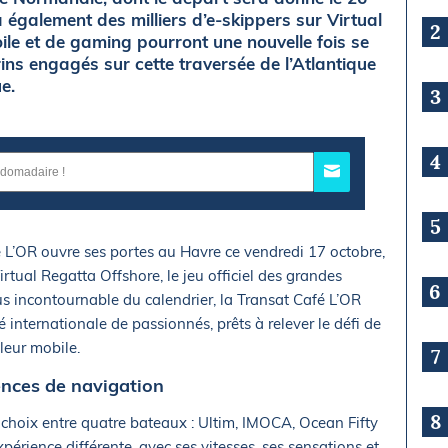
également des milliers d’e-skippers sur Virtual
2
le et de gaming pourront une nouvelle fois se
ns engagés sur cette traversée de l’Atlantique
e.
3
4
5
fé L’OR ouvre ses portes au Havre ce vendredi 17 octobre,
Virtual Regatta Offshore, le jeu officiel des grandes
6
us incontournable du calendrier, la Transat Café L’OR
nternationale de passionnés, prêts à relever le défi de
leur mobile.
7
ences de navigation
8
e choix entre quatre bateaux : Ultim, IMOCA, Ocean Fifty
périence différente, avec ses vitesses, ses sensations et