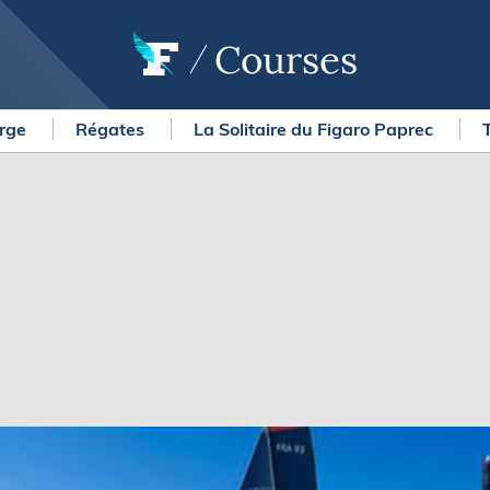
Courses
arge
Régates
La Solitaire du Figaro Paprec
OURSES
MÉTÉO MARINE
urses au large
LIFESTYLE
gates
Shopping
 Solitaire du Figaro Paprec
Culture nautique
ansat Paprec
Gastronomie
ndée Globe
Blogs
kea Ultim Challenge
SERVICES
ute du Rhum - Destination
adeloupe
Nos magazines
ansat Café l'Or
La newsletter
erica's Cup
METEO CONSULT Marine