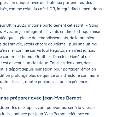
expression unique, avec des bateaux partenaires, des
lisés, comme celui du café L’OR, intégré directement dans
ur Ultim 2023, incarne parfaitement cet esprit : « Sans
es. Avec un jeu intégrant les vents en direct, chaque mise
tratégique et pleine de rebondissements, de la première
s de l’arrivée, j’étais encore deuxième… puis une ultime
qu’en mer comme sur Virtual Regatta, rien n’est jamais
que confirme Thomas Gauthier, Directeur Général de
Or est devenue un classique. Tous les deux ans, des
nt le départ depuis leur salon pour partager l’émotion
édition prolonge plus de quinze ans d’histoire commune
c quatre classes, quatre parcours, et une expérience
 »
r se préparer avec Jean-Yves Bernot
tobre, les e-skippers vont pouvoir passer à la vitesse
clusive animée par Jean-Yves Bernot, référence en