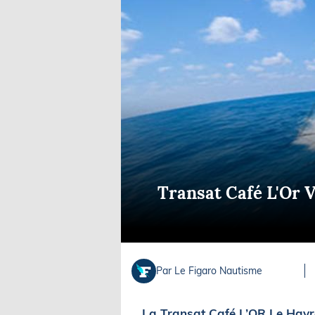
Equipements
LO
Salons
Pê
Economie
Pl
Yachting
Gl
Transat Café L'Or Vi
Par Le Figaro Nautisme
La Transat Café L’OR Le Havr