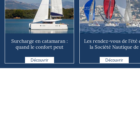
Surcharge en catamaran :
Les rendez-vous de l’été 
quand le confort peut
la Société Nautique de
coûter cher en mer
Marseille
Découvrir
Découvrir