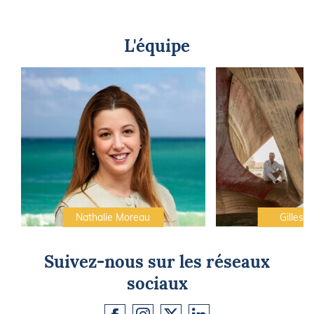
L'équipe
Nathalie Moreau
Gilles C
Suivez-nous sur les réseaux
sociaux