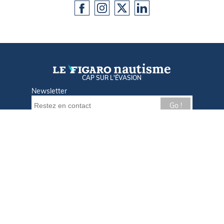
CAP SUR L'ÉVASION
Newsletter
Go !
Contactez-nous
Nos offres d'emploi
Tout savoir sur Le FIGARO Nautisme
Qui sommes-nous ?
Plan du site
Mentions légales