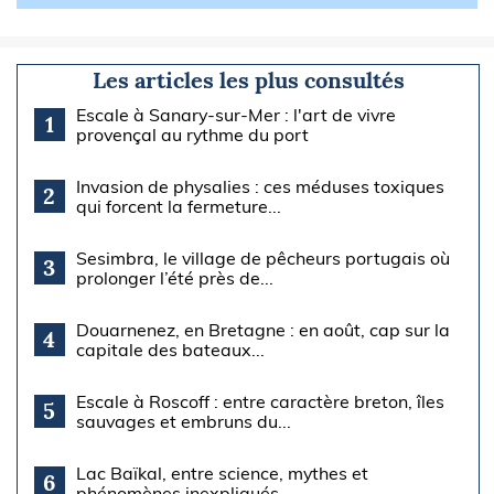
Les articles les plus consultés
Escale à Sanary-sur-Mer : l'art de vivre
1
provençal au rythme du port
Invasion de physalies : ces méduses toxiques
2
qui forcent la fermeture...
Sesimbra, le village de pêcheurs portugais où
3
prolonger l’été près de...
Douarnenez, en Bretagne : en août, cap sur la
4
capitale des bateaux...
Escale à Roscoff : entre caractère breton, îles
5
sauvages et embruns du...
Lac Baïkal, entre science, mythes et
6
phénomènes inexpliqués