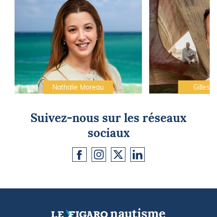
Nathalie Moreau
Gilles C
Suivez-nous sur les réseaux
sociaux