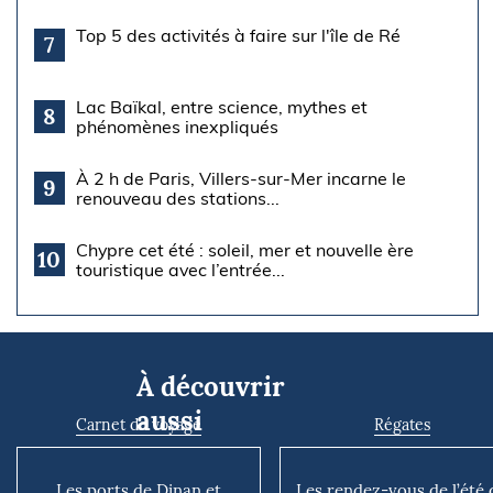
Top 5 des activités à faire sur l'île de Ré
7
Lac Baïkal, entre science, mythes et
8
phénomènes inexpliqués
À 2 h de Paris, Villers-sur-Mer incarne le
9
renouveau des stations...
Chypre cet été : soleil, mer et nouvelle ère
10
touristique avec l’entrée...
À découvrir
aussi
Carnet de voyage
Régates
Les ports de Dinan et
Les rendez-vous de l’été 