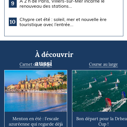
À 2 h de Paris, Villers-sur-Mer incarne le
9
renouveau des stations...
Chypre cet été : soleil, mer et nouvelle ère
10
touristique avec l’entrée...
À découvrir
aussi
Carnet de voyage
Course au large
Menton en été : l’escale
Bon départ pour la Drhe
azuréenne qui regarde déjà
Cup !