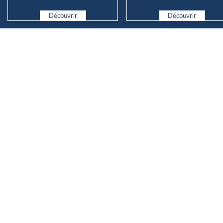
vers l’Italie
Découvrir
Découvrir
L'équipe