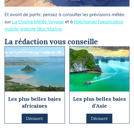
Et avant de partir, pensez à consulter les prévisions météo
sur
La Chaîne Météo Voyage
et à
télécharger l'application
mobile gratuite Bloc Marine
.
La rédaction vous conseille
Les plus belles baies
Les plus belles baies
africaines
d’Asie
Découvrir
Découvrir