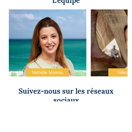
L'équipe
Nathalie Moreau
Gilles C
Suivez-nous sur les réseaux
sociaux