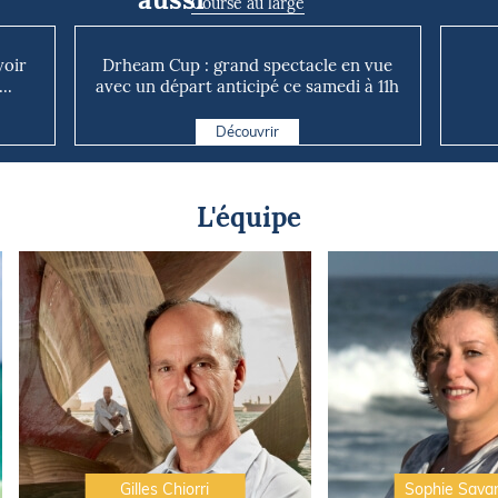
Course au large
voir
Drheam Cup : grand spectacle en vue
..
avec un départ anticipé ce samedi à 11h
Découvrir
L'équipe
Gilles Chiorri
Sophie Sava