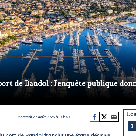
Briefings
ISIRS
che en mer
FLASH INFO
ongée
isse
ort de Bandol : l’enquête publique donn
Les
Mercredi 27 août 2025 à 15h18
1
 port de Bandol franchit une étape décisive.