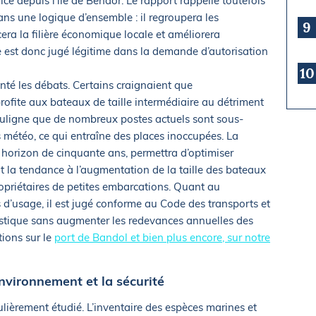
fice depuis l’île de Bendor. Le rapport rappelle toutefois
ns une logique d’ensemble : il regroupera les
9
cera la filière économique locale et améliorera
le est donc jugé légitime dans la demande d’autorisation
10
nté les débats. Certains craignaient que
ofite aux bateaux de taille intermédiaire au détriment
souligne que de nombreux postes actuels sont sous-
météo, ce qui entraîne des places inoccupées. La
 horizon de cinquante ans, permettra d’optimiser
uit la tendance à l’augmentation de la taille des bateaux
ropriétaires de petites embarcations. Quant au
 d’usage, il est jugé conforme au Code des transports et
uristique sans augmenter les redevances annuelles des
tions sur le
port de Bandol et bien plus encore, sur notre
nvironnement et la sécurité
lièrement étudié. L’inventaire des espèces marines et