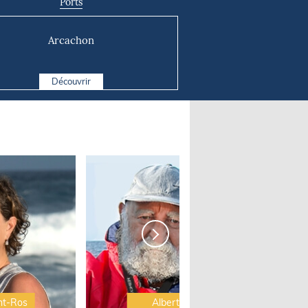
Ports
Arcachon
Découvrir
nt-Ros
Albert Brel