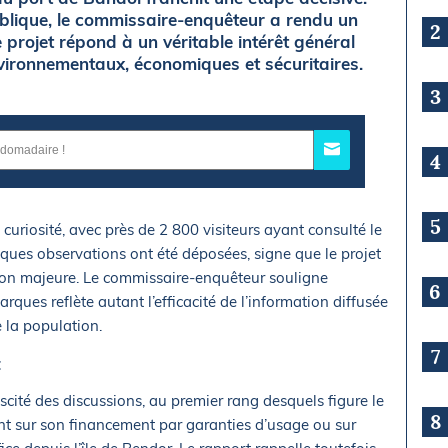
blique, le commissaire-enquêteur a rendu un
2
 projet répond à un véritable intérêt général
nvironnementaux, économiques et sécuritaires.
3
4
5
 curiosité, avec près de 2 800 visiteurs ayant consulté le
lques observations ont été déposées, signe que le projet
tion majeure. Le commissaire-enquêteur souligne
6
rques reflète autant l’efficacité de l’information diffusée
 la population.
7
t
cité des discussions, au premier rang desquels figure le
8
ent sur son financement par garanties d’usage ou sur