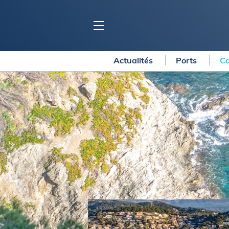
Actualités
Ports
Ca
BLOC MARINE
C
Ports
Co
Carnets de voyage
Ré
Dossiers de la
rédaction
La
Collection Bloc Marine
Tr
Application Bloc Marine
Ve
Règlementation
Ar
Ro
BATEAUX
Gu
Tr
Voiliers
Am
Bateaux à moteur