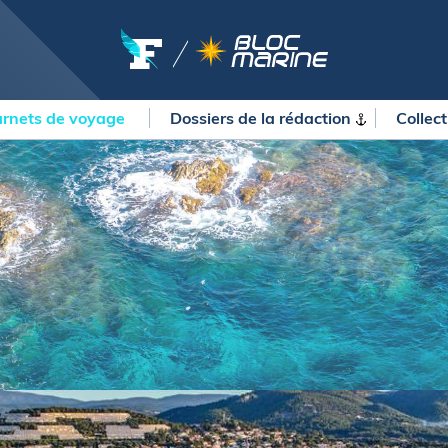
rnets de voyage
Dossiers de la
rédaction
Collec
OURSES
MÉTÉO MARINE
urses au large
LIFESTYLE
gates
Shopping
 Solitaire du Figaro Paprec
Culture nautique
ansat Paprec
Gastronomie
ndée Globe
Blogs
kea Ultim Challenge
SERVICES
ute du Rhum - Destination
adeloupe
Nos magazines
ansat Café l'Or
La newsletter
erica's Cup
METEO CONSULT Marine