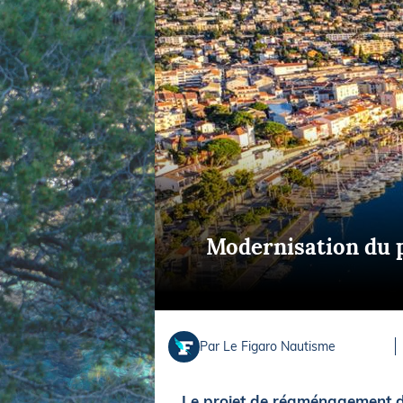
Equipements
LO
Salons
Pê
Economie
Pl
Yachting
Gl
Modernisation du p
Par Le Figaro Nautisme
Le projet de réaménagement du