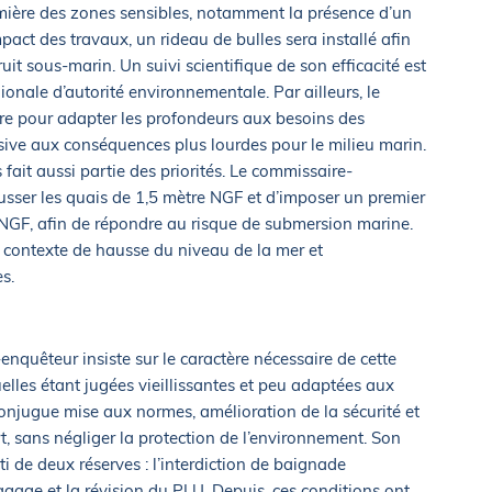
umière des zones sensibles, notamment la présence d’un
impact des travaux, un rideau de bulles sera installé afin
ruit sous-marin. Un suivi scientifique de son efficacité est
onale d’autorité environnementale. Par ailleurs, le
aire pour adapter les profondeurs aux besoins des
sive aux conséquences plus lourdes pour le milieu marin.
fait aussi partie des priorités. Le commissaire-
usser les quais de 1,5 mètre NGF et d’imposer un premier
NGF, afin de répondre au risque de submersion marine.
 contexte de hausse du niveau de la mer et
s.
nquêteur insiste sur le caractère nécessaire de cette
uelles étant jugées vieillissantes et peu adaptées aux
conjugue mise aux normes, amélioration de la sécurité et
t, sans négliger la protection de l’environnement. Son
ti de deux réserves : l’interdiction de baignade
gage et la révision du PLU. Depuis, ces conditions ont