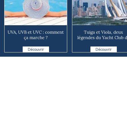
UVA, UVB et UVC : comment
Tuiga et Viola, deux
ça marche ?
légendes du Yacht Club 
Monaco, mettent le cap su
Découvrir
Découvrir