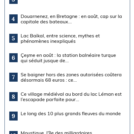
Douarnenez, en Bretagne : en août, cap sur la
4
capitale des bateaux...
Lac Baïkal, entre science, mythes et
5
phénomènes inexpliqués
Çeşme en août : la station balnéaire turque
6
qui séduit jusque de...
Se baigner hors des zones autorisées coûtera
7
désormais 68 euros : ce...
Ce village médiéval au bord du lac Léman est
8
l’escapade parfaite pour...
Le long des 10 plus grands fleuves du monde
9
Moustique, l'île des milliardaires