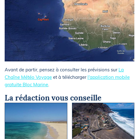
Avant de partir, pensez à consulter les prévisions sur
La
Chaîne Météo Voyage
et à télécharger
l'application mobile
gratuite Bloc Marine
.
La rédaction vous conseille