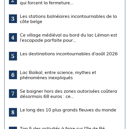
qui forcent la fermeture...
Les stations balnéaires incontournables de la
3
côte belge
Ce village médiéval au bord du lac Léman est
4
l’escapade parfaite pour...
Les destinations incontournables d’août 2026
5
Lac Baïkal, entre science, mythes et
6
phénomènes inexpliqués
Se baigner hors des zones autorisées coûtera
7
désormais 68 euros : ce...
Le long des 10 plus grands fleuves du monde
8
Top 5 des activités à faire sur l'île de Ré