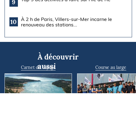
9
À 2 h de Paris, Villers-sur-Mer incarne le
10
renouveau des stations...
À découvrir
aussi
Carnet de voyage
Course au large
Un été sur les bords du lac
Tour Voile : fin des
de Sainte-Croix
préparatifs, début des