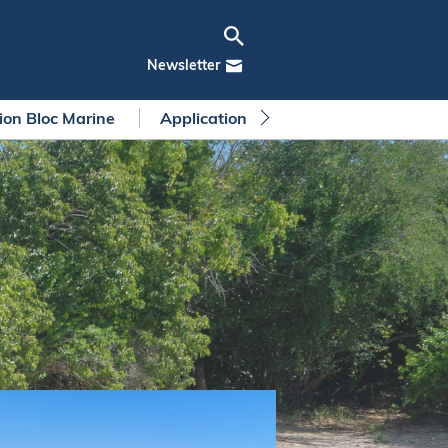
Newsletter
tion Bloc Marine
Application Bloc Marine
Règleme