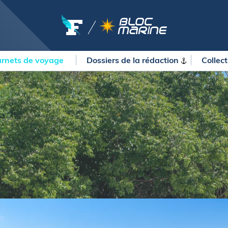
rnets de voyage
Dossiers de la
rédaction
Collec
OURSES
MÉTÉO MARINE
urses au large
LIFESTYLE
gates
Shopping
 Solitaire du Figaro Paprec
Culture nautique
ansat Paprec
Gastronomie
ndée Globe
Blogs
kea Ultim Challenge
SERVICES
ute du Rhum - Destination
adeloupe
Nos magazines
ansat Café l'Or
La newsletter
erica's Cup
METEO CONSULT Marine