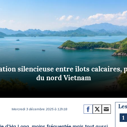
Briefings
ISIRS
che en mer
FLASH INFO
ongée
isse
tion silencieuse entre îlots calcaires, 
du nord Vietnam
Les
Mercredi 3 décembre 2025 à 12h18
1
ie d’Ha Long, moins fréquentée mais tout aussi