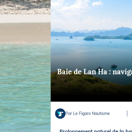
Equipements
LO
Salons
Pê
Economie
Pl
Yachting
Gl
Baie de Lan Ha : naviga
Par Le Figaro Nautisme
Prolongement naturel de la ba