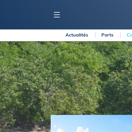
Actualités
Ports
Ca
BLOC MARINE
C
Ports
Co
Carnets de voyage
Ré
Dossiers de la
rédaction
La
Collection Bloc Marine
Tr
Application Bloc Marine
Ve
Règlementation
Ar
Ro
BATEAUX
Gu
Tr
Voiliers
Am
Bateaux à moteur