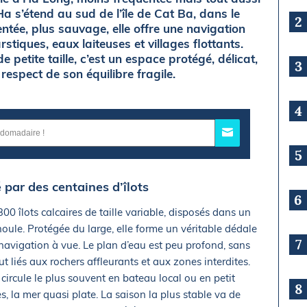
Ha s’étend au sud de l’île de Cat Ba, dans le
2
ntée, plus sauvage, elle offre une navigation
rstiques, eaux laiteuses et villages flottants.
 petite taille, c’est un espace protégé, délicat,
3
respect de son équilibre fragile.
4
5
 par des centaines d’îlots
6
0 îlots calcaires de taille variable, disposés dans un
 houle. Protégée du large, elle forme un véritable dédale
7
navigation à vue. Le plan d’eau est peu profond, sans
ut liés aux rochers affleurants et aux zones interdites.
n circule le plus souvent en bateau local ou en petit
8
s, la mer quasi plate. La saison la plus stable va de