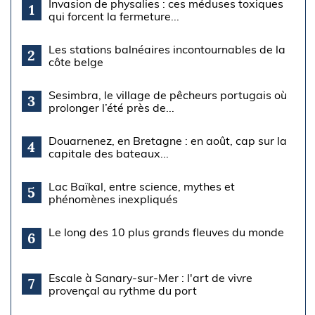
Invasion de physalies : ces méduses toxiques
1
qui forcent la fermeture...
Les stations balnéaires incontournables de la
2
côte belge
Sesimbra, le village de pêcheurs portugais où
3
prolonger l’été près de...
Douarnenez, en Bretagne : en août, cap sur la
4
capitale des bateaux...
Lac Baïkal, entre science, mythes et
5
phénomènes inexpliqués
Le long des 10 plus grands fleuves du monde
6
Escale à Sanary-sur-Mer : l'art de vivre
7
provençal au rythme du port