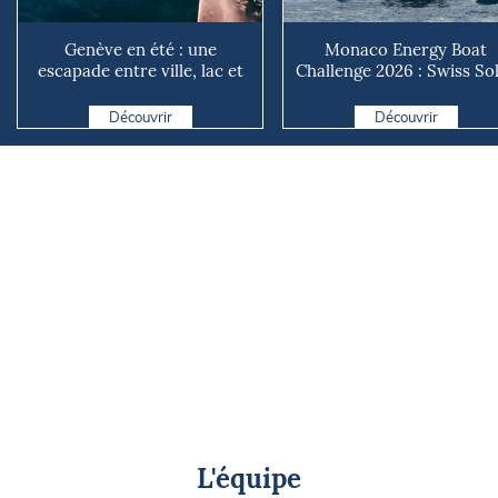
Genève en été : une
Monaco Energy Boat
escapade entre ville, lac et
Challenge 2026 : Swiss So
montagnes
Boat s’impose, les techn..
Découvrir
Découvrir
L'équipe