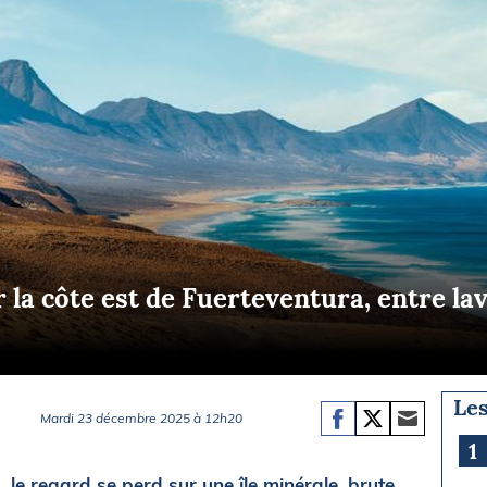
Briefings
ISIRS
che en mer
FLASH INFO
ongée
isse
la côte est de Fuerteventura, entre lav
Les
Mardi 23 décembre 2025 à 12h20
1
 le regard se perd sur une île minérale, brute,