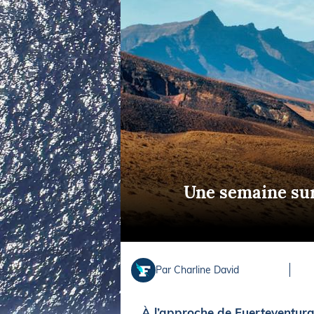
Equipements
LO
Salons
Pê
Economie
Pl
Yachting
Gl
Une semaine sur 
Par Charline David
À l’approche de Fuerteventura,