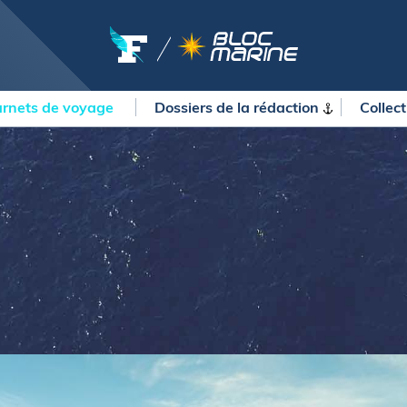
rnets de voyage
Dossiers de la
rédaction
Collec
OURSES
MÉTÉO MARINE
urses au large
LIFESTYLE
gates
Shopping
 Solitaire du Figaro Paprec
Culture nautique
ansat Paprec
Gastronomie
ndée Globe
Blogs
kea Ultim Challenge
SERVICES
ute du Rhum - Destination
adeloupe
Nos magazines
ansat Café l'Or
La newsletter
erica's Cup
METEO CONSULT Marine