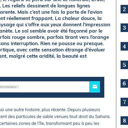
 Les reliefs dessinent de longues lignes
2
ente. Mais c’est une fois la porte de l’avion
ent réellement frappant. La chaleur douce, la
paysage qui s’offre aux yeux donnent l’impression
3
nète. Le sol semble avoir été façonné par le
fois rouge sombre, parfois tirant vers l’orange
sans interruption. Rien ne pousse ou presque.
4
ertique, avec cette sensation étrange d’évoluer
nt, malgré cette aridité, la beauté est
5
6
7
si une autre histoire, plus récente. Depuis plusieurs
ent des particules de sable venues tout droit du Sahara.
8
r certaines zones de l’île, transformant peu à peu les