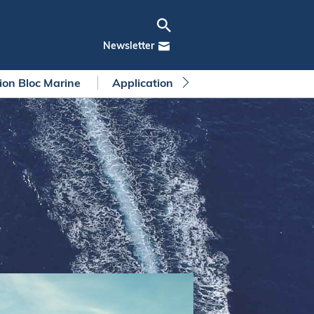
Newsletter
tion Bloc Marine
Application Bloc Marine
Règleme