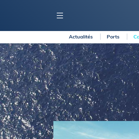
Actualités
Ports
Ca
BLOC MARINE
C
Ports
Co
Carnets de voyage
Ré
Dossiers de la
rédaction
La
Collection Bloc Marine
Tr
Application Bloc Marine
Ve
Règlementation
Ar
Ro
BATEAUX
Gu
Tr
Voiliers
Am
Bateaux à moteur