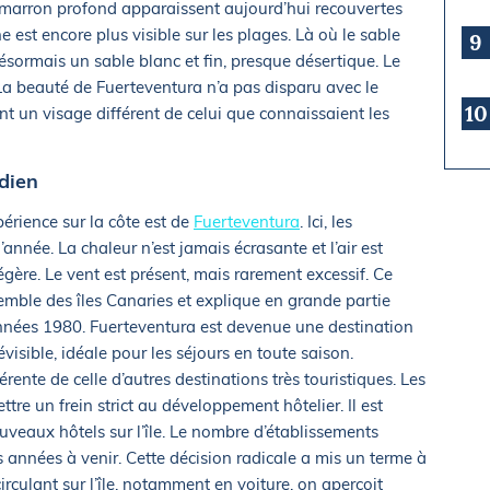
n marron profond apparaissent aujourd’hui recouvertes
 est encore plus visible sur les plages. Là où le sable
9
ésormais un sable blanc et fin, presque désertique. Le
 La beauté de Fuerteventura n’a pas disparu avec le
10
nt un visage différent de celui que connaissaient les
idien
xpérience sur la côte est de
Fuerteventura
. Ici, les
année. La chaleur n’est jamais écrasante et l’air est
gère. Le vent est présent, mais rarement excessif. Ce
nsemble des îles Canaries et explique en grande partie
années 1980. Fuerteventura est devenue une destination
visible, idéale pour les séjours en toute saison.
férente de celle d’autres destinations très touristiques. Les
tre un frein strict au développement hôtelier. Il est
uveaux hôtels sur l’île. Le nombre d’établissements
les années à venir. Cette décision radicale a mis un terme à
rculant sur l’île, notamment en voiture, on aperçoit