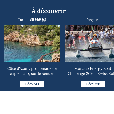
À découvrir
aussi
Carnet de voyage
Régates
Côte d'Azur : promenade de
Monaco Energy Boat
cap en cap, sur le sentier
Challenge 2026 : Swiss So
des douaniers
Boat s’impose, les techn..
Découvrir
Découvrir