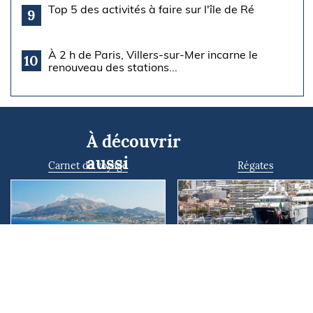
Top 5 des activités à faire sur l'île de Ré
9
À 2 h de Paris, Villers-sur-Mer incarne le
10
renouveau des stations...
À découvrir
aussi
Carnet de voyage
Régates
Cet été, découvrez
Le Monaco Energy Boa
Zakynthos autrement : les
Challenge, vitrine flottan