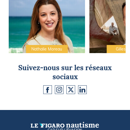
Nathalie Moreau
Gilles C
Suivez-nous sur les réseaux
sociaux