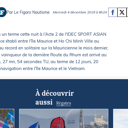
Briefings
ISIRS
Par Le Figaro Nautisme
Mercredi 4 décembre 2019 à 8h24
che en mer
FLASH INFO
ongée
isse
 un terme cette nuit à l’Acte 2 de l'IDEC SPORT ASIAN
 établi entre l'île Maurice et Ho Chi Minh Ville au
 record en solitaire sur la Mauricienne le mois dernier,
t vainqueur de la dernière Route du Rhum est arrivé au
, 27 mn, 54 secondes TU, au terme de 12 jours, 20
avigation entre l'île Maurice et le Vietnam.
À découvrir
aussi
Régates