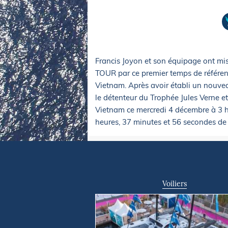
Equipements
LO
Salons
Pê
Economie
Pl
Yachting
Gl
Francis Joyon et son équipage ont mis
TOUR par ce premier temps de référence
Vietnam. Après avoir établi un nouveau
le détenteur du Trophée Jules Verne e
Vietnam ce mercredi 4 décembre à 3 h
heures, 37 minutes et 56 secondes de n
Voiliers