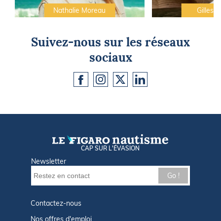
Nathalie Moreau
Gilles C
Suivez-nous sur les réseaux
sociaux
CAP SUR L'ÉVASION
Newsletter
Go !
Contactez-nous
Nos offres d'emploi