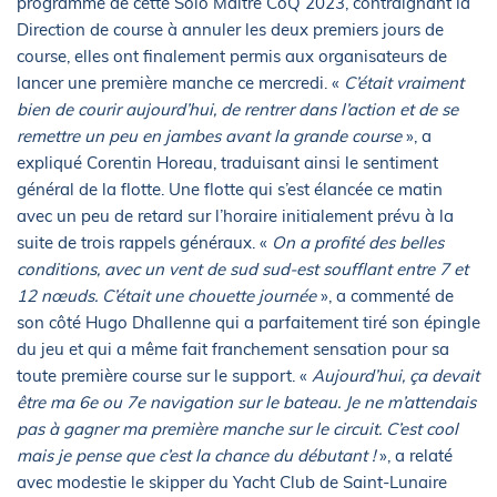
programme de cette Solo Maître CoQ 2023, contraignant la
Direction de course à annuler les deux premiers jours de
course, elles ont finalement permis aux organisateurs de
lancer une première manche ce mercredi. «
C’était vraiment
bien de courir aujourd’hui, de rentrer dans l’action et de se
remettre un peu en jambes avant la grande course
», a
expliqué Corentin Horeau, traduisant ainsi le sentiment
général de la flotte. Une flotte qui s’est élancée ce matin
avec un peu de retard sur l’horaire initialement prévu à la
suite de trois rappels généraux. «
On a profité des belles
conditions, avec un vent de sud sud-est soufflant entre 7 et
12 nœuds. C’était une chouette journée
», a commenté de
son côté Hugo Dhallenne qui a parfaitement tiré son épingle
du jeu et qui a même fait franchement sensation pour sa
toute première course sur le support. «
Aujourd’hui, ça devait
être ma 6e ou 7e navigation sur le bateau. Je ne m’attendais
pas à gagner ma première manche sur le circuit. C’est cool
mais je pense que c’est la chance du débutant !
», a relaté
avec modestie le skipper du Yacht Club de Saint-Lunaire