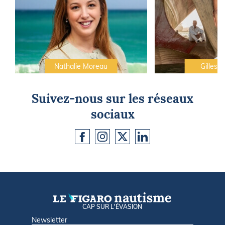
Nathalie Moreau
Gilles C
Suivez-nous sur les réseaux
sociaux
CAP SUR L'ÉVASION
Newsletter