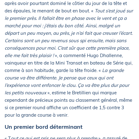
après avoir pourtant dominé le côtier du jour de la tête et
des épaules, le menant de bout en bout. «
Tout s’est joué sur
le premier près. Il fallait être en phase avec le vent et ça a
marché pour moi : j’étais du bon côté. Ainsi, malgré un
départ un peu moyen, au près, je n’ai fait que creuser l’écart.
Certains sont un peu revenus sous spi ensuite, mais sans
conséquences pour moi. C’est sûr que cette première place,
elle me fait très plaisir !
», a commenté Hugo Dhallenne,
vainqueur en titre de la Mini Transat en bateau de Série qui,
comme à son habitude, garde la tête froide. «
La grande
course va être différente. Je pense que ceux qui ont
l’expérience vont enfoncer le clou. Ça va être plus dur pour
les petits nouveaux
», estime le Bretillien qui marque
cependant de précieux points au classement général, même
si ce premier round affiche un coefficient de 1,5 contre 3
pour la grande course à venir.
Un premier bord déterminant
« T
out ce qui est pris ne sera plus à prendre
», a assuré de