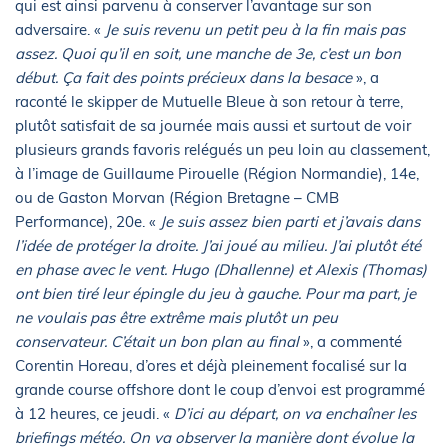
qui est ainsi parvenu à conserver l’avantage sur son
adversaire. «
Je suis revenu un petit peu à la fin mais pas
assez. Quoi qu’il en soit, une manche de 3e, c’est un bon
début. Ça fait des points précieux dans la besace
», a
raconté le skipper de Mutuelle Bleue à son retour à terre,
plutôt satisfait de sa journée mais aussi et surtout de voir
plusieurs grands favoris relégués un peu loin au classement,
à l’image de Guillaume Pirouelle (Région Normandie), 14e,
ou de Gaston Morvan (Région Bretagne – CMB
Performance), 20e. «
Je suis assez bien parti et j’avais dans
l’idée de protéger la droite. J’ai joué au milieu. J’ai plutôt été
en phase avec le vent. Hugo (Dhallenne) et Alexis (Thomas)
ont bien tiré leur épingle du jeu à gauche. Pour ma part, je
ne voulais pas être extrême mais plutôt un peu
conservateur. C’était un bon plan au final
», a commenté
Corentin Horeau, d’ores et déjà pleinement focalisé sur la
grande course offshore dont le coup d’envoi est programmé
à 12 heures, ce jeudi. «
D’ici au départ, on va enchaîner les
briefings météo. On va observer la manière dont évolue la