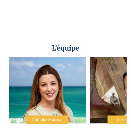
L'équipe
Nathalie Moreau
Gilles C