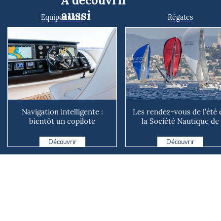
À découvrir
aussi
Equipements
Régates
Navigation intelligente :
Les rendez-vous de l’été 
bientôt un copilote
la Société Nautique de
numérique sur nos voiliers ?
Marseille
Découvrir
Découvrir