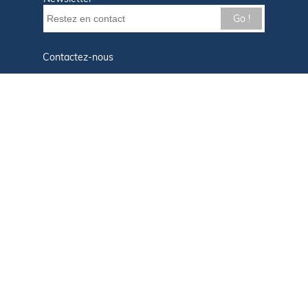
Go !
Contactez-nous
Nos offres d'emploi
Tout savoir sur Le FIGARO Nautisme
Qui sommes-nous ?
Plan du site
Mentions légales
Paramètres des cookies
Infos cookies
Politique de confidentialité
CGU
Afficher le centre de confidentialité