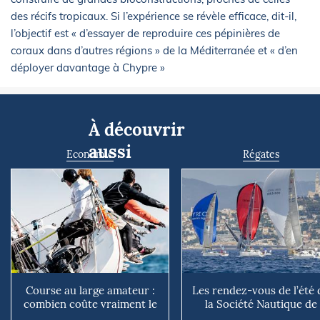
des récifs tropicaux. Si l’expérience se révèle efficace, dit-il,
l’objectif est « d’essayer de reproduire ces pépinières de
coraux dans d’autres régions » de la Méditerranée et « d’en
déployer davantage à Chypre »
À découvrir
aussi
Economie
Régates
Course au large amateur :
Les rendez-vous de l’été 
combien coûte vraiment le
la Société Nautique de
rêve du grand large ?
Marseille