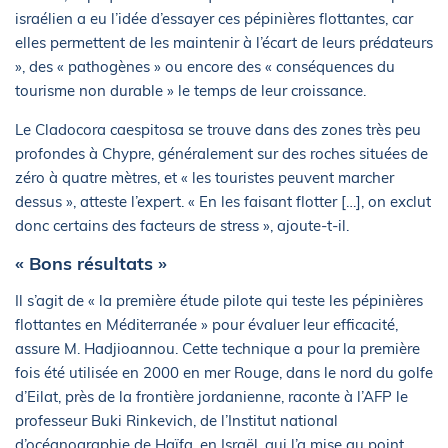
israélien a eu l’idée d’essayer ces pépinières flottantes, car
elles permettent de les maintenir à l’écart de leurs prédateurs
», des « pathogènes » ou encore des « conséquences du
tourisme non durable » le temps de leur croissance.
Le Cladocora caespitosa se trouve dans des zones très peu
profondes à Chypre, généralement sur des roches situées de
zéro à quatre mètres, et « les touristes peuvent marcher
dessus », atteste l’expert. « En les faisant flotter […], on exclut
donc certains des facteurs de stress », ajoute-t-il.
« Bons résultats »
Il s’agit de « la première étude pilote qui teste les pépinières
flottantes en Méditerranée » pour évaluer leur efficacité,
assure M. Hadjioannou. Cette technique a pour la première
fois été utilisée en 2000 en mer Rouge, dans le nord du golfe
d’Eilat, près de la frontière jordanienne, raconte à l’AFP le
professeur Buki Rinkevich, de l’Institut national
d’océanographie de Haïfa, en Israël, qui l’a mise au point.