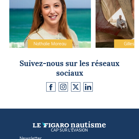
Nathalie Moreau
Gilles C
Suivez-nous sur les réseaux
sociaux
CAP SUR L'ÉVASION
Newsletter