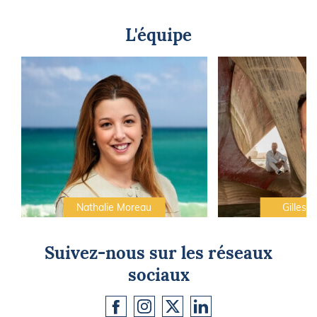
L'équipe
Nathalie Moreau
Gilles C
Suivez-nous sur les réseaux
sociaux