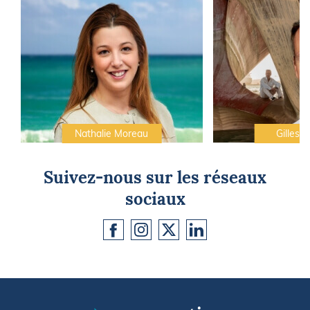
Nathalie Moreau
Gilles C
Suivez-nous sur les réseaux
sociaux