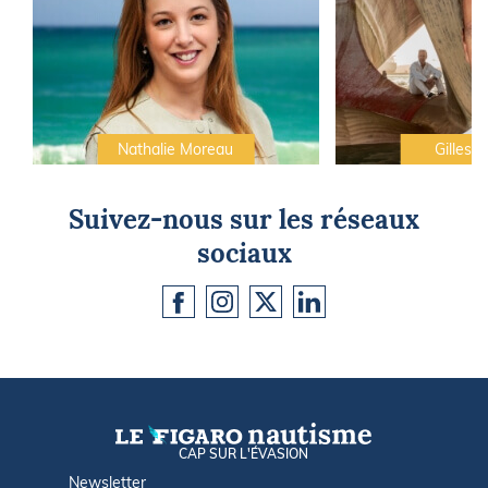
Nathalie Moreau
Gilles C
Suivez-nous sur les réseaux
sociaux
CAP SUR L'ÉVASION
Newsletter