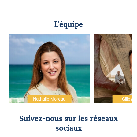
L'équipe
Nathalie Moreau
Gilles C
Suivez-nous sur les réseaux
sociaux