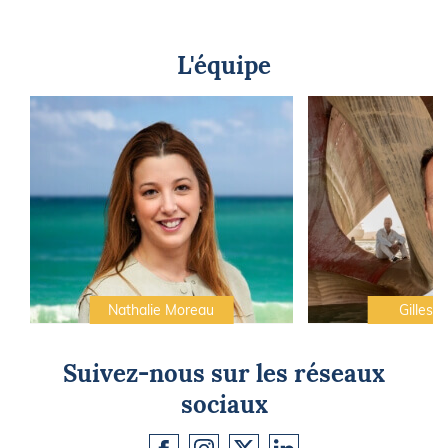
L'équipe
Nathalie Moreau
Gilles C
Suivez-nous sur les réseaux
sociaux