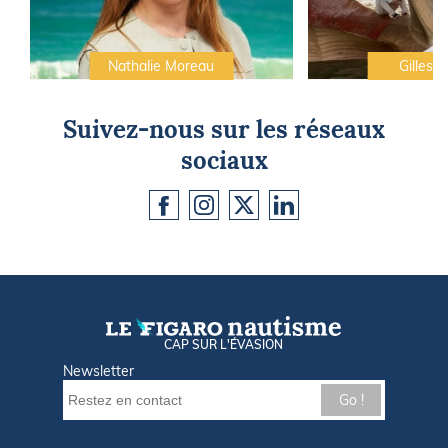
Nathalie Moreau
Gilles C
Suivez-nous sur les réseaux
sociaux
CAP SUR L'ÉVASION
Newsletter
Go !