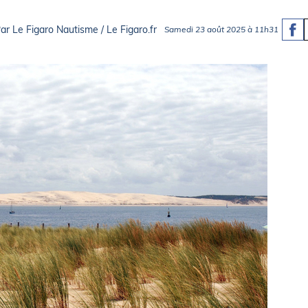
Briefings
ISIRS
ar Le Figaro Nautisme / Le Figaro.fr
Samedi 23 août 2025 à 11h31
che en mer
FLASH INFO
ongée
isse