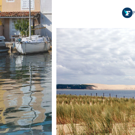
Equipements
LO
Salons
P
Pê
Economie
Pl
Yachting
Gl