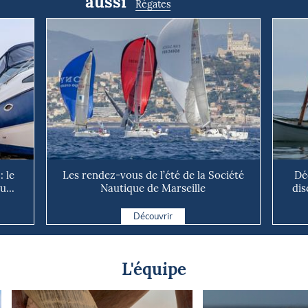
aussi
Régates
: le
Les rendez-vous de l’été de la Société
Dé
u...
Nautique de Marseille
dis
Découvrir
L'équipe