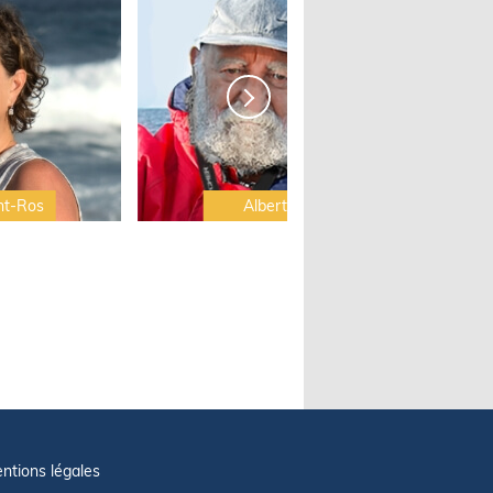
nt-Ros
Albert Brel
ntions légales