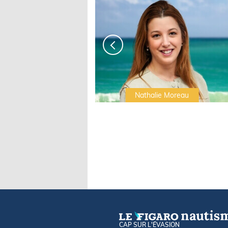
Irwin Sonigo
Nathalie Moreau
CAP SUR L'ÉVASION