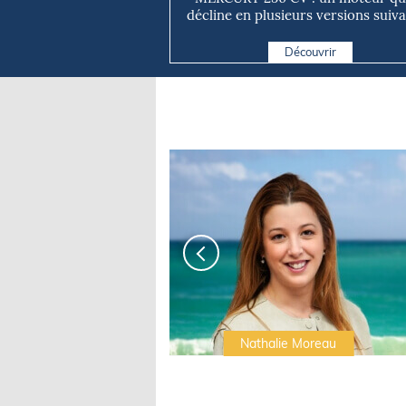
décline en plusieurs versions suivan
Découvrir
Irwin Sonigo
Nathalie Moreau