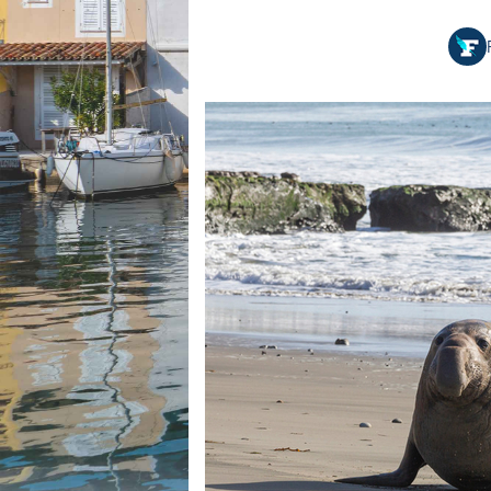
Equipements
LO
Salons
Pê
Economie
Pl
Yachting
Gl