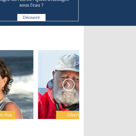
sous l’eau ?
Découvrir
nt-Ros
Albert Brel