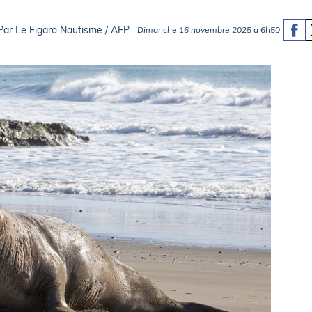
Briefings
ISIRS
Par Le Figaro Nautisme / AFP
Dimanche 16 novembre 2025 à 6h50
che en mer
FLASH INFO
ongée
isse