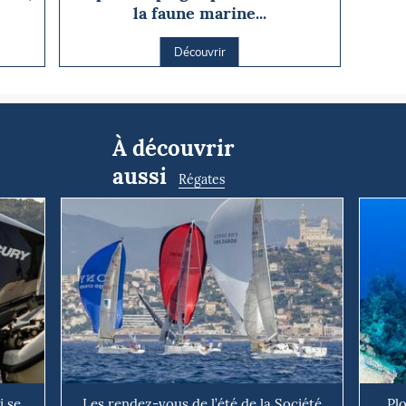
la faune marine...
Découvrir
À découvrir
aussi
Régates
 se
Les rendez-vous de l’été de la Société
Pl