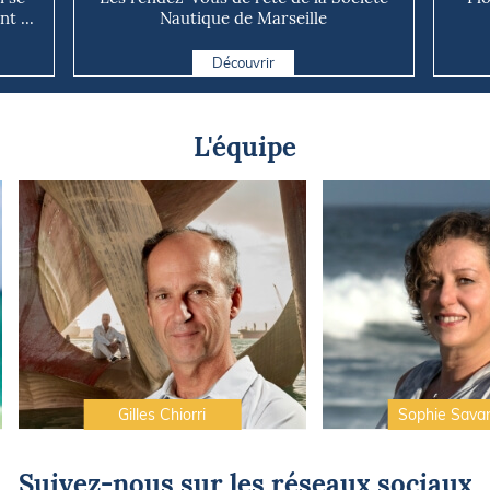
t ...
Nautique de Marseille
Découvrir
L'équipe
Gilles Chiorri
Sophie Sava
Suivez-nous sur les réseaux sociaux