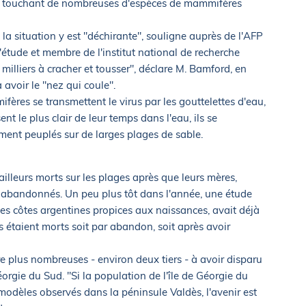
et touchant de nombreuses d'espèces de mammifères
la situation y est "déchirante", souligne auprès de l'AFP
'étude et membre de l'institut national de recherche
milliers à cracher et tousser", déclare M. Bamford, en
avoir le "nez qui coule".
ères se transmettent le virus par les gouttelettes d'eau,
nt le plus clair de leur temps dans l'eau, ils se
ment peuplés sur de larges plages de sable.
lleurs morts sur les plages après que leurs mères,
nt abandonnés. Un peu plus tôt dans l'année, une étude
des côtes argentines propices aux naissances, avait déjà
taient morts soit par abandon, soit après avoir
e plus nombreuses - environ deux tiers - à avoir disparu
éorgie du Sud. "Si la population de l'île de Géorgie du
odèles observés dans la péninsule Valdès, l'avenir est