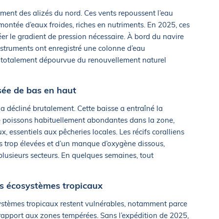
ent des alizés du nord. Ces vents repoussent l’eau
montée d’eaux froides, riches en nutriments. En 2025, ces
réer le gradient de pression nécessaire. À bord du navire
nstruments ont enregistré une colonne d’eau
 totalement dépourvue du renouvellement naturel
sée de bas en haut
a décliné brutalement. Cette baisse a entraîné la
e poissons habituellement abondantes dans la zone,
essentiels aux pêcheries locales. Les récifs coralliens
s trop élevées et d’un manque d’oxygène dissous,
usieurs secteurs. En quelques semaines, tout
es écosystèmes tropicaux
systèmes tropicaux restent vulnérables, notamment parce
r rapport aux zones tempérées. Sans l’expédition de 2025,