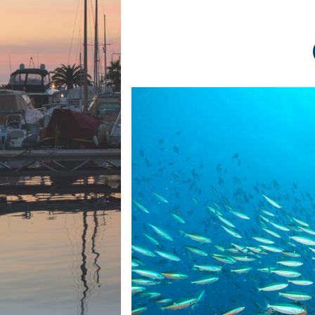
Equipements
LO
Salons
Pê
Economie
Pl
Yachting
Gl