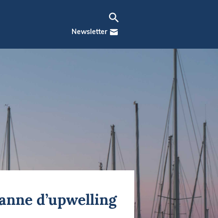
Newsletter
panne d’upwelling