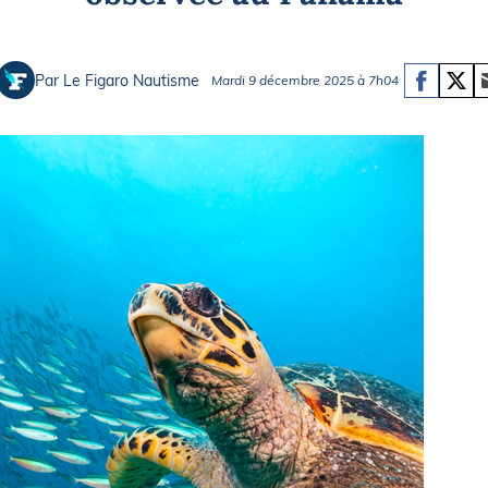
Briefings
ISIRS
che en mer
FLASH INFO
Par Le Figaro Nautisme
Mardi 9 décembre 2025 à 7h04
ongée
isse