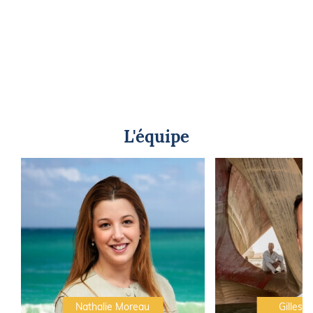
L'équipe
Nathalie Moreau
Gilles C