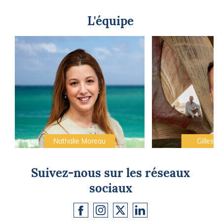
L'équipe
Nathalie Moreau
Gilles C
Suivez-nous sur les réseaux
sociaux