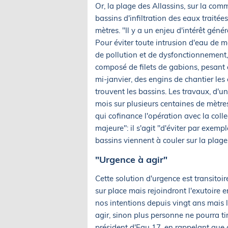
Or, la plage des Allassins, sur la com
bassins d'infiltration des eaux traité
mètres. "Il y a un enjeu d'intérêt génér
Pour éviter toute intrusion d'eau de m
de pollution et de dysfonctionnement, 
composé de filets de gabions, pesant
mi-janvier, des engins de chantier les
trouvent les bassins. Les travaux, d'u
mois sur plusieurs centaines de mètre
qui cofinance l'opération avec la colle
majeure": il s'agit "d'éviter par exemp
bassins viennent à couler sur la plage
"Urgence à agir"
Cette solution d'urgence est transitoire:
sur place mais rejoindront l'exutoire e
nos intentions depuis vingt ans mais 
agir, sinon plus personne ne pourra tir
président d'Eau 17, en rappelant que ce