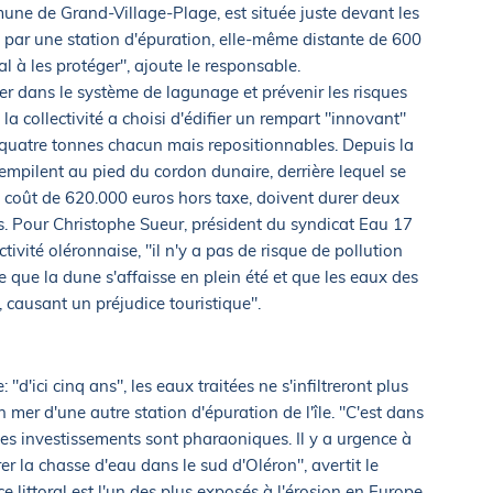
mune de Grand-Village-Plage, est située juste devant les
es par une station d'épuration, elle-même distante de 600
al à les protéger", ajoute le responsable.
er dans le système de lagunage et prévenir les risques
la collectivité a choisi d'édifier un rempart "innovant"
 quatre tonnes chacun mais repositionnables. Depuis la
 empilent au pied du cordon dunaire, derrière lequel se
n coût de 620.000 euros hors taxe, doivent durer deux
s. Pour Christophe Sueur, président du syndicat Eau 17
ctivité oléronnaise, "il n'y a pas de risque de pollution
le que la dune s'affaisse en plein été et que les eaux des
, causant un préjudice touristique".
 "d'ici cinq ans", les eaux traitées ne s'infiltreront plus
n mer d'une autre station d'épuration de l'île. "C'est dans
les investissements sont pharaoniques. Il y a urgence à
er la chasse d'eau dans le sud d'Oléron", avertit le
 littoral est l'un des plus exposés à l'érosion en Europe.