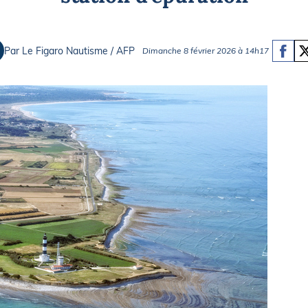
Briefings
ISIRS
che en mer
FLASH INFO
Par Le Figaro Nautisme / AFP
Dimanche 8 février 2026 à 14h17
ongée
isse