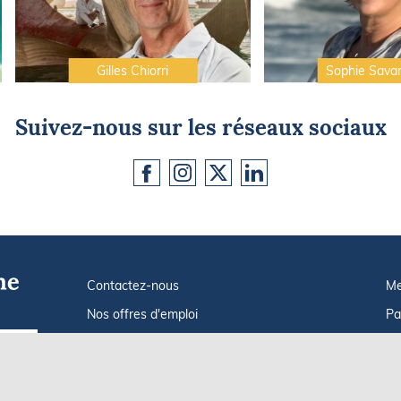
Gilles Chiorri
Sophie Sava
Suivez-nous sur les réseaux sociaux
Contactez-nous
Me
Nos offres d'emploi
Pa
Tout savoir sur Le FIGARO Nautisme
In
Go !
Qui sommes-nous ?
Po
Plan du site
C