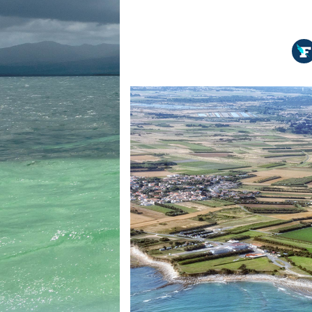
Equipements
LO
Salons
Pê
Economie
Pl
Yachting
Gl