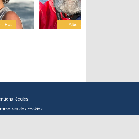
nt-Ros
Albert Brel
ntions légales
ramètres des cookies
fos cookies
litique de confidentialité
GU