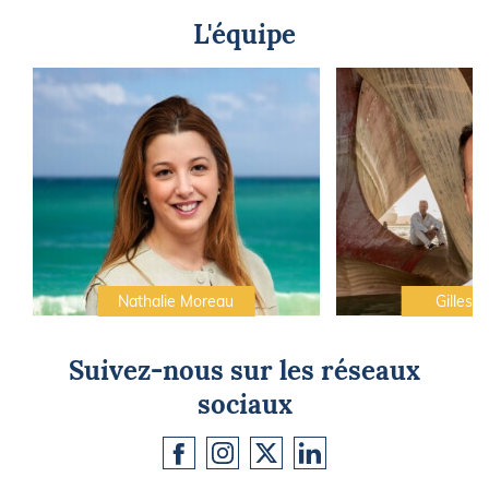
L'équipe
Nathalie Moreau
Gilles C
Suivez-nous sur les réseaux
sociaux