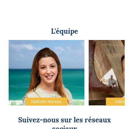
L'équipe
Nathalie Moreau
Gilles C
Suivez-nous sur les réseaux
sociaux