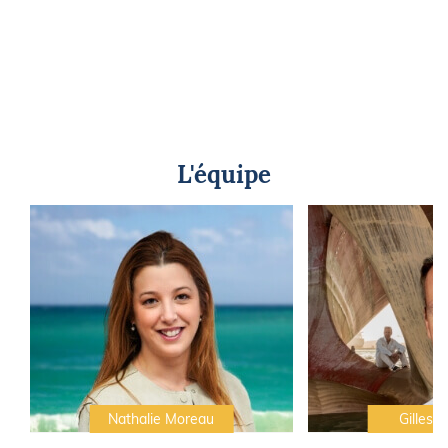
L'équipe
Nathalie Moreau
Gilles C