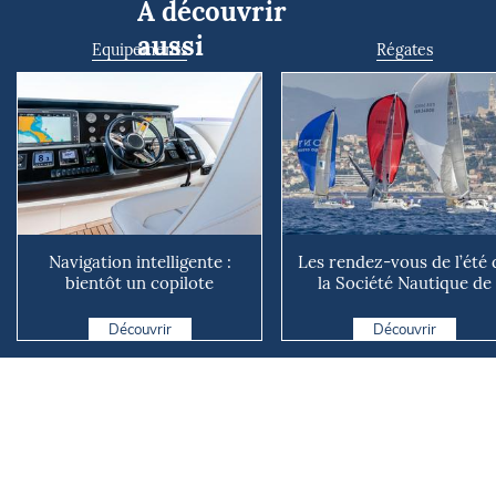
À découvrir
aussi
Equipements
Régates
Navigation intelligente :
Les rendez-vous de l’été 
bientôt un copilote
la Société Nautique de
numérique sur nos voiliers ?
Marseille
Découvrir
Découvrir