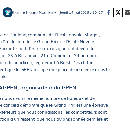
Briefings
ISIRS
Par Le Figaro Nautisme
Jeudi 14 mai 2026 à 10h27
che en mer
FLASH INFO
ongée
isse
anvéoc Poulmic, commune de l’Ecole navale, Morgat,
 côté de la rade, le Grand Prix de l’Ecole Navale
Soixante-huit d’entre eux navigueront devant les
gat, 23 à Roscanvel, 21 à Camaret et 24 bateaux,
ion de handicap, régateront à Brest. Des chiffres
vent que le GPEN occupe une place de référence dans le
ales.
 l’AGPEN, organisateur du GPEN
ue nous avons le même nombre de bateaux et de
lle car cela démontre que le Grand Prix est une épreuve
extérieurs que nous connaissons, les compétiteurs sont
mation d’un ressenti que nous avions l’année dernière et