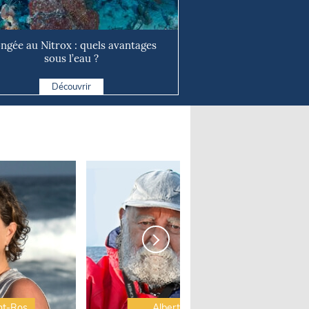
ongée au Nitrox : quels avantages
sous l’eau ?
Découvrir
nt-Ros
Albert Brel