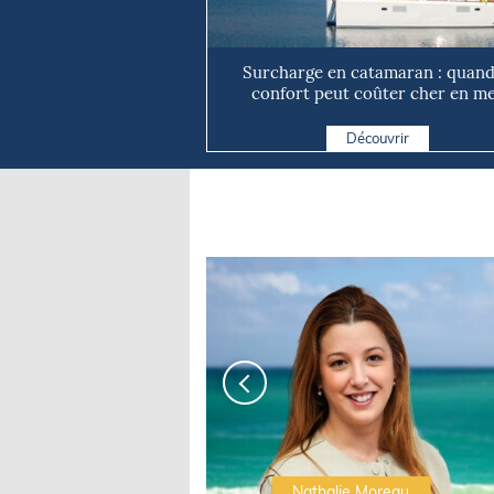
Surcharge en catamaran : quand
confort peut coûter cher en m
Découvrir
Irwin Sonigo
Nathalie Moreau