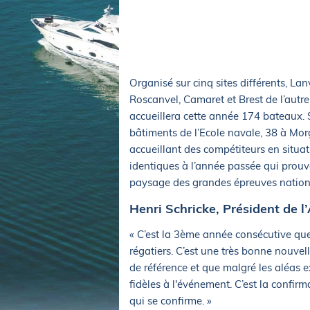
Equipements
LO
Salons
Pê
Economie
Pl
Yachting
Gl
Organisé sur cinq sites différents, L
Roscanvel, Camaret et Brest de l’autre
accueillera cette année 174 bateaux. 
bâtiments de l’Ecole navale, 38 à Mor
accueillant des compétiteurs en situat
identiques à l’année passée qui prou
paysage des grandes épreuves nation
Henri Schricke, Président de
« C’est la 3ème année consécutive q
régatiers. C’est une très bonne nouve
de référence et que malgré les aléas 
fidèles à l'événement. C’est la confir
qui se confirme. »