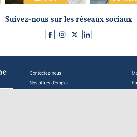
Suivez-nous sur les réseaux sociaux
Contactez-nous
Me
Nos offres d'emploi
Pa
Tout savoir sur Le FIGARO Nautisme
In
Go !
Qui sommes-nous ?
Po
Plan du site
C
Af