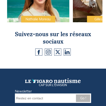
Nathalie Moreau
Gilles C
Suivez-nous sur les réseaux
sociaux
CAP SUR L'ÉVASION
Newsletter
Go !