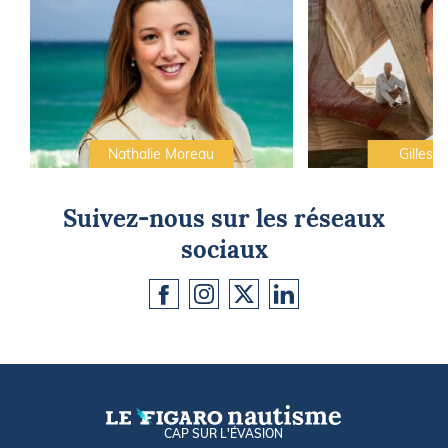
Nathalie Moreau
Gilles C
Suivez-nous sur les réseaux
sociaux
CAP SUR L'ÉVASION