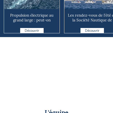
Propulsion électrique au
Les rendez-vous de l’été 
grand large : peut-on
la Société Nautique de
vraiment se passer du die...
Marseille
Découvrir
Découvrir
L'équipe