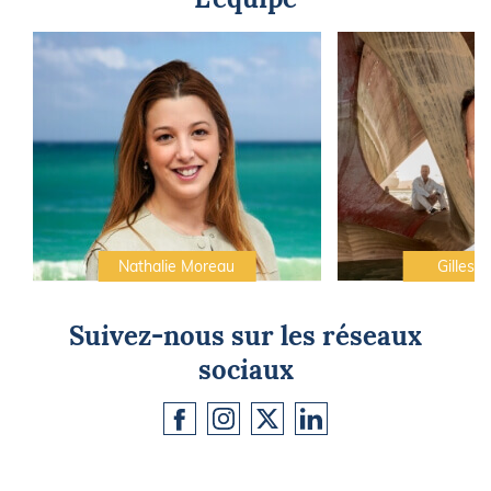
Nathalie Moreau
Gilles C
Suivez-nous sur les réseaux
sociaux