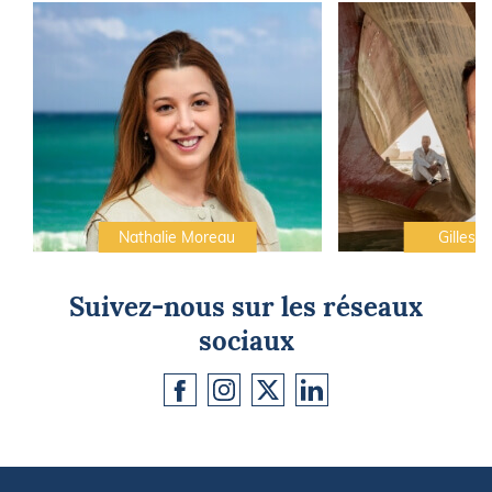
Nathalie Moreau
Gilles C
Suivez-nous sur les réseaux
sociaux