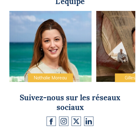
L'équipe
Nathalie Moreau
Gilles C
Suivez-nous sur les réseaux
sociaux