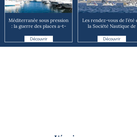
Méditerranée sous pression
Les rendez-vous de l’été 
: la guerre des places a-t-
la Société Nautique de
elle vraiment comm...
Marseille
Découvrir
Découvrir